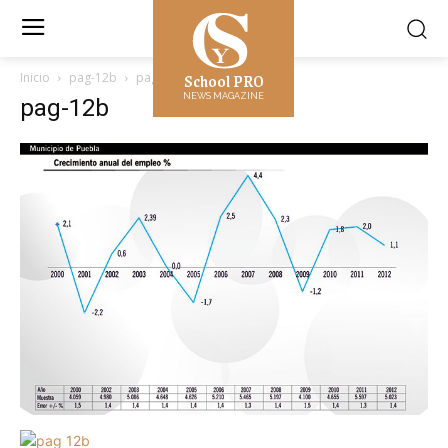
School PRO
Inicio
pag-12b
pag-12b
NEWS MAGAZINE
pag-12b