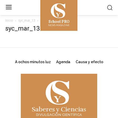
School PRO
Inicio
syc_mar_13
syc_mar_13
NEWS MAGAZINE
syc_mar_13
A ochos minutos luz
Agenda
Causa y efecto
Saberes y Ciencias
DIVULGACIÓN CIENTÍFICA