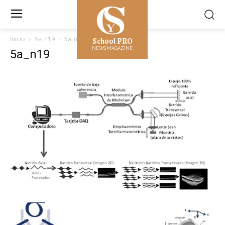
School PRO
Inicio
5a_n19
5a_n19
NEWS MAGAZINE
5a_n19