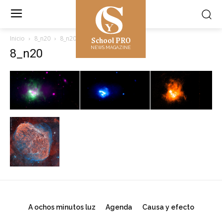
School PRO
Inicio
8_n20
8_n20
NEWS MAGAZINE
8_n20
A ochos minutos luz
Agenda
Causa y efecto