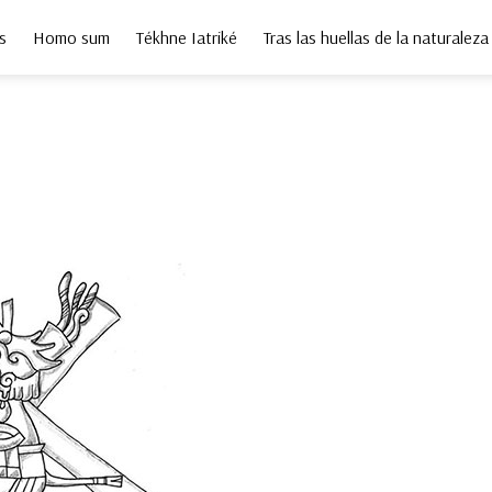
s
Homo sum
Tékhne Iatriké
Tras las huellas de la naturaleza