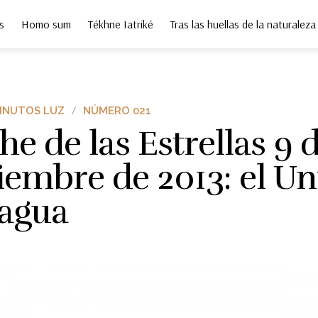
s
Homo sum
Tékhne Iatriké
Tras las huellas de la naturaleza
INUTOS LUZ
NÚMERO 021
e de las Estrellas 9 
iembre de 2013: el Un
 agua