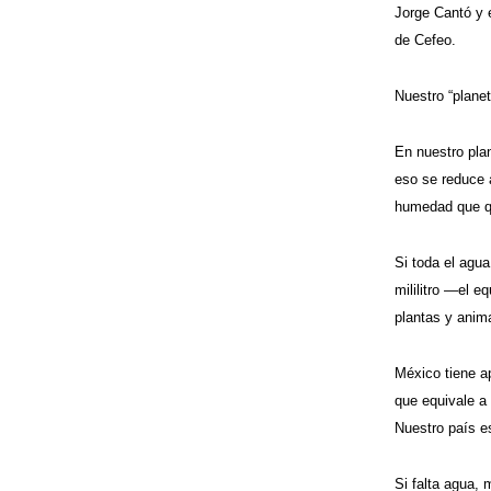
Jorge Cantó y 
de Cefeo.
Nuestro “plane
En nuestro pla
eso se reduce a
humedad que qu
Si toda el agua
mililitro —el e
plantas y anim
México tiene a
que equivale a 
Nuestro país es
Si falta agua,