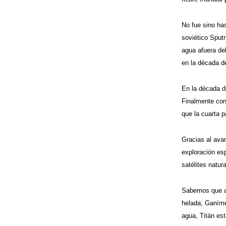
No fue sino has
soviético Sputn
agua afuera de
en la década de
En la década de
Finalmente con
que la cuarta p
Gracias al avan
exploración es
satélites natura
Sabemos que alg
helada; Ganíme
agua, Titán es