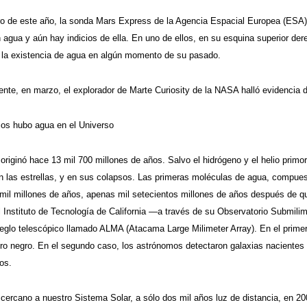
o de este año, la sonda Mars Express de la Agencia Espacial Europea (ESA), 
 agua y aún hay indicios de ella. En uno de ellos, en su esquina superior de
la existencia de agua en algún momento de su pasado.
nte, en marzo, el explorador de Marte Curiosity de la NASA halló evidencia 
ios hubo agua en el Universo
originó hace 13 mil 700 millones de años. Salvo el hidrógeno y el helio primo
n las estrellas, y en sus colapsos. Las primeras moléculas de agua, compu
mil millones de años, apenas mil setecientos millones de años después de que
 Instituto de Tecnología de California —a través de su Observatorio Submil
rreglo telescópico llamado ALMA (Atacama Large Milimeter Array). En el prim
ro negro. En el segundo caso, los astrónomos detectaron galaxias nacientes
os.
 cercano a nuestro Sistema Solar, a sólo dos mil años luz de distancia, en 2