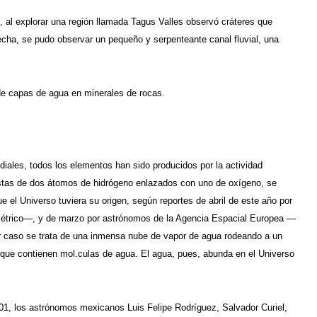
al explorar una región llamada Tagus Valles observó cráteres que
recha, se pudo observar un pequeño y serpenteante canal fluvial, una
de capas de agua en minerales de rocas.
rdiales, todos los elementos han sido producidos por la actividad
estas de dos átomos de hidrógeno enlazados con uno de oxígeno, se
 el Universo tuviera su origen, según reportes de abril de este año por
imétrico—, y de marzo por astrónomos de la Agencia Espacial Europea —
er caso se trata de una inmensa nube de vapor de agua rodeando a un
 que contienen mol.culas de agua. El agua, pues, abunda en el Universo
001, los astrónomos mexicanos Luis Felipe Rodríguez, Salvador Curiel,