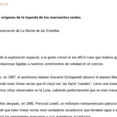
ep.mx
s orígenes de la leyenda de los marcianitos verdes
nicación de La Noche de las Estrellas
de la exploración espacial, a la gente común le era difícil creer que hubiera
antasiosas ligadas a nuestros sentimientos de soledad en el cosmos.
s, en 1887, el astrónomo italiano Giovanni Schiaparelli observó el planeta Ma
endo unas líneas rectas que él creyó ver; las llamó “canales”, como una mane
rtos sitios observados en la Luna, sabiendo perfectamente que no eran mas
ños después, en 1895, Percival Lowell, un millonario norteamericano patrocina
e que tales líneas rectas eran verdaderos acueductos que llevaban agua a alg
 por los inexistentes marcianos y sus quiméricos acueductos.