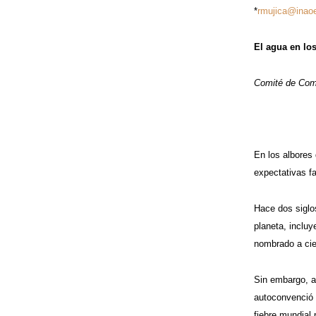
*
rmujica@inao
El agua en lo
Comité de Comu
En los albores 
expectativas f
Hace dos siglo
planeta, incluy
nombrado a cie
Sin embargo, a
autoconvenció d
fiebre mundial