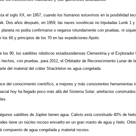
ta el siglo XX, en 1957, cuando los humanos estuvimos en la posibilidad tecn
ik. Dos años después, en 1959, las naves soviéticas no tripuladas Lunik 1 y 2
l planeta no podía confirmarse o negarse rotundamente con pruebas, ni siquie
 los 60 y principios de los 70 en las expediciones Apolo.
 los 90, los satélites robóticos estadounidenses Clementina y el Explorador 
 hechos, con pruebas, para 2012, el Orbitador de Reconocimiento Lunar de l
arte del material del cráter Shackleton es agua congelada.
ce del conocimiento científico, a mejores y más consistentes herramientas te
pacial hoy ha llegado poco más allá del Sistema Solar; artefactos construido
les.
unos satélites de Júpiter tienen agua. Calixto está constituido 40% de hielo
des tiene un núcleo rocoso envuelto en un gran manto de agua y hielo. Orbit
tá compuesto de agua congelada y material rocoso.