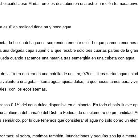
el español José María Torrelles descubrieron una estrella recién formada env
ta azul” en realidad tiene muy poca agua
neta, la huella del agua es sorprendentemente sutil. Lo que parecen enormes 
 una delgada capa superficial que recubre sólo tres cuartas partes de la gran
eda cuando sacamos una naranja tras sumergirla en una cubeta con agua.
 de la Tierra cupiera en una botella de un litro, 975 mililitros serían agua sal
quivalente a una gota— sería agua líquida dulce, la que necesitamos para viv
ales, con los ecosistemas.
penas 0.1% del agua dulce disponible en el planeta. En todo el país llueve a
una alberca del tamaño del Distrito Federal de un kilómetro de profundidad. 
 semiárido, por lo que tenemos que considerar al agua no sólo como un elemen
 morimos; si sobra, morimos también. Inundaciones y sequías son igualmente 