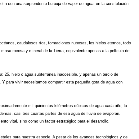
uelta con una sorprendente burbuja de vapor de agua, en la constelación
océanos, caudalosos ríos, formaciones nubosas, los hielos eternos, todo
 masa rocosa y mineral de la Tierra, equivalente apenas a la película de
ada; 25, hielo o agua subterránea inaccesible, y apenas un tercio de
ir. Y para vivir necesitamos compartir esta pequeña gota de agua con
proximadamente mil quinientos kilómetros cúbicos de agua cada año, lo
Además, casi tres cuartas partes de esa agua de lluvia se evaporan.
to vital, sino como un factor estratégico para el desarrollo.
letales para nuestra especie. A pesar de los avances tecnológicos y de