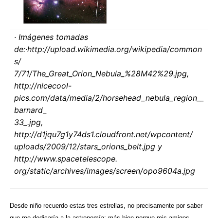
· Imágenes tomadas
de:·http://upload.wikimedia.org/wikipedia/common
s/
7/71/The_Great_Orion_Nebula_%28M42%29.jpg,
http://nicecool-
pics.com/data/media/2/horsehead_nebula_region__
barnard_
33_.jpg,
http://d1jqu7g1y74ds1.cloudfront.net/wpcontent/
uploads/2009/12/stars_orions_belt.jpg y
http://www.spacetelescope.
org/static/archives/images/screen/opo9604a.jpg
Desde niño recuerdo estas tres estrellas, no precisamente por saber
que me dedicaría a la astronomía; más bien porque mis amigos