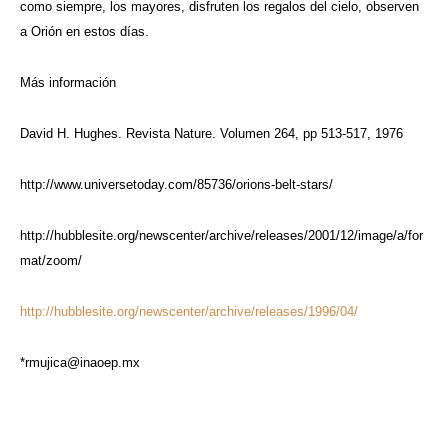
como siempre, los mayores, disfruten los regalos del cielo, observen
a Orión en estos días.
Más información
David H. Hughes. Revista Nature. Volumen 264, pp 513-517, 1976
http://www.universetoday.com/85736/orions-belt-stars/
http://hubblesite.org/newscenter/archive/releases/2001/12/image/a/for
mat/zoom/
http://hubblesite.org/newscenter/archive/releases/1996/04/
*
rmujica@inaoep.mx