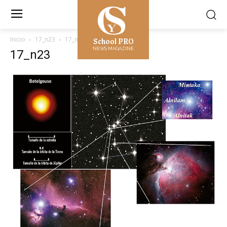
School PRO
Inicio
17_n23
17_n23
NEWS MAGAZINE
17_n23