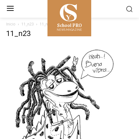
School PRO
Inicio
11_n23
11_n23
NEWS MAGAZINE
11_n23