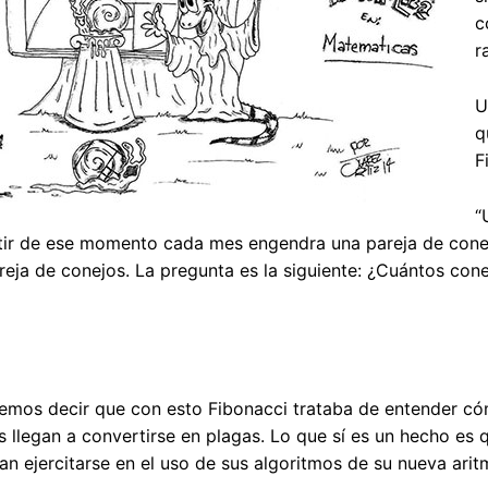
c
r
U
q
F
“
artir de ese momento cada mes engendra una pareja de conej
eja de conejos. La pregunta es la siguiente: ¿Cuántos co
emos decir que con esto Fibonacci trataba de entender có
 llegan a convertirse en plagas. Lo que sí es un hecho es 
ran ejercitarse en el uso de sus algoritmos de su nueva arit