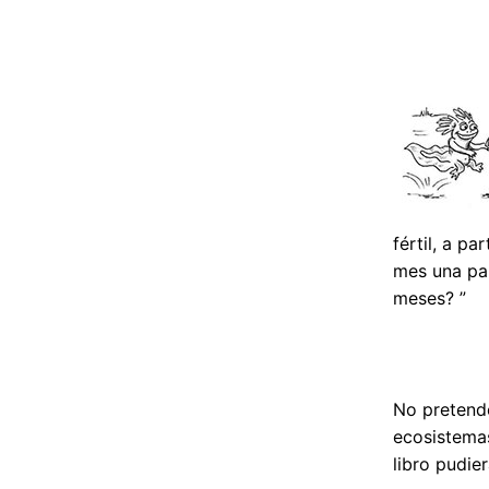
fértil, a p
mes una par
meses? ”
No pretend
ecosistemas
libro pudie