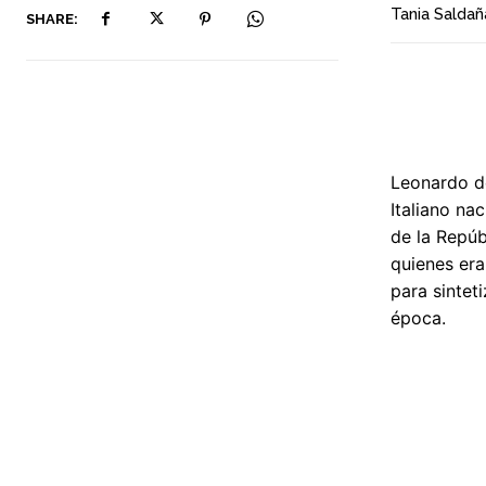
Tania Saldañ
SHARE:
Leonardo d
Italiano na
de la Repúb
quienes era
para sintet
época.