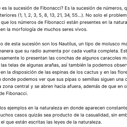
 es la sucesión de Fibonacci? Es la sucesión de números, qu
eriores (1, 1, 2, 3, 5, 8, 13, 21, 34, 55…). No solo el proble
 que los números de Fibonacci están presentes en la natur
en la morfología de muchos seres vivos.
o de esta sucesión son los Nautilus, un tipo de molusco m
manera que su radio aumenta por cada vuelta completa. Este 
iosamente lo presentan las conchas de algunos caracoles m
n las telas de algunas arañas, así también la podemos observ
, en la disposición de las espinas de los cactus y en las flo
n donde podemos ver que sus pipas o semillas siguen una d
a zona central y se abren hacia afuera, además de que en ot
de Fibonacci.
los ejemplos en la naturaleza en donde aparecen constant
uchos casos quizás sea producto de la casualidad, sin em
el que están escritas las leyes de la naturaleza.