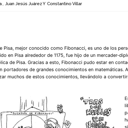
a
,
Juan Jesús Juárez
Y
Constantino Villar
e Pisa, mejor conocido como Fibonacci, es uno de los per
cido en Pisa alrededor de 1175, fue hijo de un mercader-di
lica de Pisa. Gracias a esto, Fibonacci pudo estar en cont
n portadores de grandes conocimientos en matemáticas. A lo
izar muchos de estos conocimientos, llevándolo a convert
E
l
p
h
s