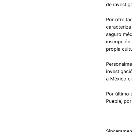
de investig
Por otro la
caracteriza
seguro médi
inscripció
propia cult
Personalmen
investigaci
a México ci
Por último 
Puebla, por
Sinceramen