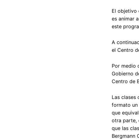
El objetivo
es animar a
este progr
A continuac
el Centro d
Por medio d
Gobierno de
Centro de B
Las clases 
formato un 
que equival
otra parte,
que las cla
Bergmann C