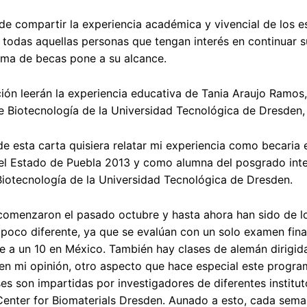
 de compartir la experiencia académica y vivencial de los e
 todas aquellas personas que tengan interés en continuar 
ama de becas pone a su alcance.
ión leerán la experiencia educativa de Tania Araujo Ramos,
e Biotecnología de la Universidad Tecnológica de Dresden,
e esta carta quisiera relatar mi experiencia como becaria
l Estado de Puebla 2013 y como alumna del posgrado inter
iotecnología de la Universidad Tecnológica de Dresden.
comenzaron el pasado octubre y hasta ahora han sido de l
poco diferente, ya que se evalúan con un solo examen final 
e a un 10 en México. También hay clases de alemán dirigi
 en mi opinión, otro aspecto que hace especial este progra
ses son impartidas por investigadores de diferentes institu
enter for Biomaterials Dresden. Aunado a esto, cada sema