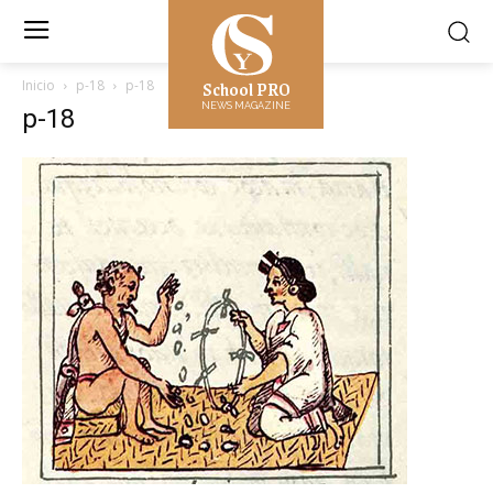
School PRO
Inicio
p-18
p-18
NEWS MAGAZINE
p-18