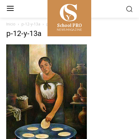
School PRO
Inicio
p-12-y-13a
p-12-y-13a
NEWS MAGAZINE
p-12-y-13a