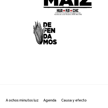
A ochos minutos luz
Agenda
Causa y efecto