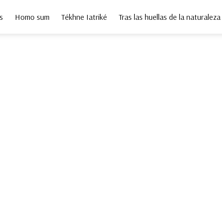
s
Homo sum
Tékhne Iatriké
Tras las huellas de la naturaleza