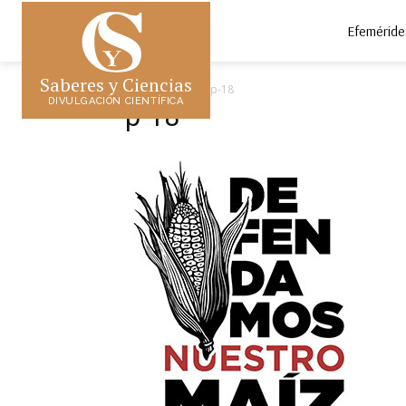
Efeméride
Saberes y Ciencias
Inicio
p-18
p-18
DIVULGACIÓN CIENTÍFICA
p-18