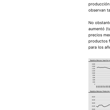
producción 
observan ta
No obstante
aumentó (ta
precios med
productos f
para los añ