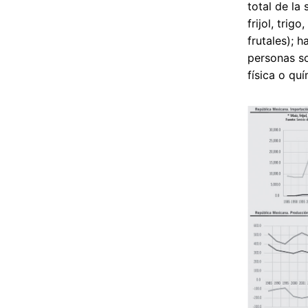
total de la
frijol, tri
frutales); 
personas so
física o quí