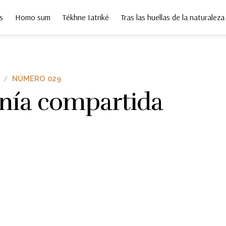
s
Homo sum
Tékhne Iatriké
Tras las huellas de la naturaleza
NÚMERO 029
nía compartida