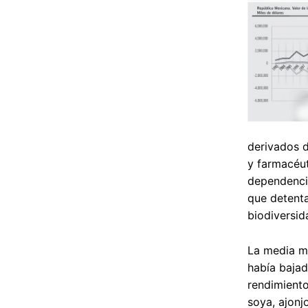
derivados d
y farmacéut
dependencia
que detenta
biodiversid
La media mó
había bajad
rendimientos
soya, ajonj