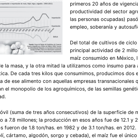
primeros 20 años de vigenci
productividad del sector agr
las personas ocupadas) pasó 
empleo, soberanía y autosufic
Del total de cultivos de cic
principal actividad de 2 mill
maíz consumido en México, l
e la masa, y la otra mitad la utilizamos como insumo para a
ica. De cada tres kilos que consumimos, producimos dos e
 de ese alimento con aquellas empresas transnacionales q
n el monopolio de los agroquímicos, de las semillas genét
ad.
vil (suma de tres años consecutivos) de la superficie de m
o a 7.8 millones; la producción en esos años fue de 12.1 y 
 fueron de 1.8 ton/has. en 1982 y de 3.1 ton/has. en 2012. De
olí, cártamo, algodón, sorgo y cebada), el maíz fue el único