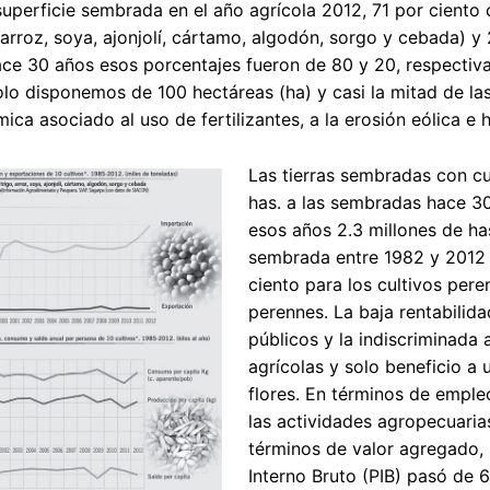
 superficie sembrada en el año agrícola 2012, 71 por ciento
go, arroz, soya, ajonjolí, cártamo, algodón, sorgo y cebada) 
hace 30 años esos porcentajes fueron de 80 y 20, respectiv
lo disponemos de 100 hectáreas (ha) y casi la mitad de las
mica asociado al uso de fertilizantes, a la erosión eólica e hí
Las tierras sembradas con cu
has. a las sembradas hace 3
esos años 2.3 millones de ha
sembrada entre 1982 y 2012 f
ciento para los cultivos pere
perennes. La baja rentabilida
públicos y la indiscriminada
agrícolas y solo beneficio a 
flores. En términos de emple
las actividades agropecuaria
términos de valor agregado, 
Interno Bruto (PIB) pasó de 6