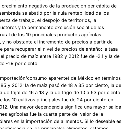
 el crecimiento negativo de la producción per cápita de
 sembrada se abatió por la nula rentabilidad de los
uerza de trabajo, el despojo de territorios, la
uctores y la permanente exclusión social de los
ural de los 10 principales productos agrícolas
 y no obstante el incremento de precios a partir de
te para recuperar el nivel de precios de antaño: la tasa
l precio de maíz entre 1982 y 2012 fue de -2.1 y la de
de -1.9 por ciento.
(importación/consumo aparente) de México en términos
5 y 2012: la de maíz pasó de 18 a 35 por ciento, la de
a de frijol de 16 a 18 y la de trigo de 10 a 63 por ciento.
 los 10 cultivos principales fue de 24 por ciento en
012. Una mayor dependencia significa una mayor salida
es agrícolas fue la cuarta parte del valor de la
lares en la importación de alimentos. Si lo deseable es
suficiencia en los principales alimentos, estamos