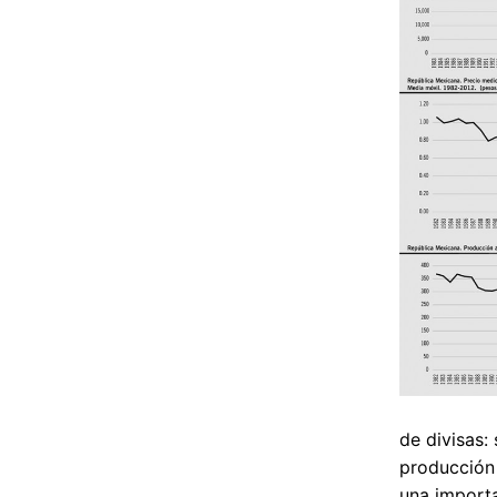
de divisas:
producción 
una importa