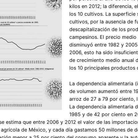
kilos en 2012; la diferencia,
los 10 cultivos. La superficie
cultivos, por la ausencia de f
descapitalización de los prod
campesinos. El precio medio r
disminuyó entre 1982 y 2005,
2006, esto ha sido insuficien
de crecimiento medio anual de
los 10 principales productos 
La dependencia alimentaria 
de volumen aumentó entre 198
arroz de 27 a 79 por ciento, l
La dependencia alimentaria de
1985 y de 42 por ciento en 2
 se estima que entre 2006 y 2012 el valor de las importacion
agrícola de México, y cada día gastamos 50 millones de dó
ción menor a 25 por ciento del consumo aparente y la auto