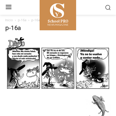
School PRO
Inicio
p-16a
p-16a
NEWS MAGAZINE
p-16a