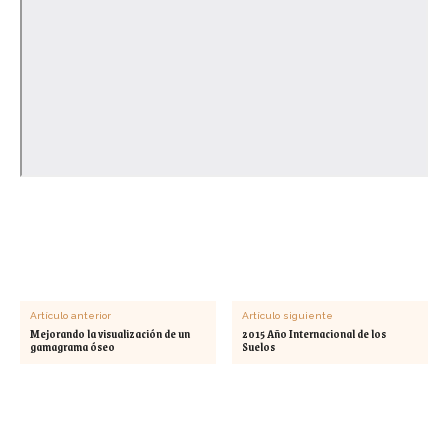
Artículo anterior
Artículo siguiente
Mejorando la visualización de un
2015 Año Internacional de los
gamagrama óseo
Suelos