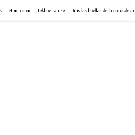
s
Homo sum
Tékhne Iatriké
Tras las huellas de la naturaleza