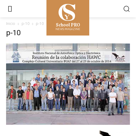
School PRO
Inicio
p-10
p-10
NEWS MAGAZINE
p-10