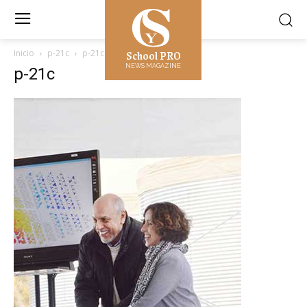
School PRO
Inicio
p-21c
p-21c
NEWS MAGAZINE
p-21c