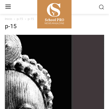
School PRO
Inicio
p-15
p-15
NEWS MAGAZINE
p-15