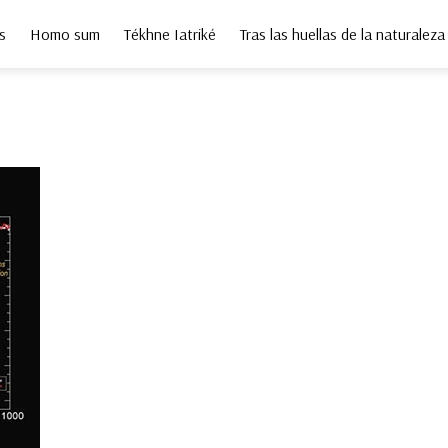
s
Homo sum
Tékhne Iatriké
Tras las huellas de la naturaleza