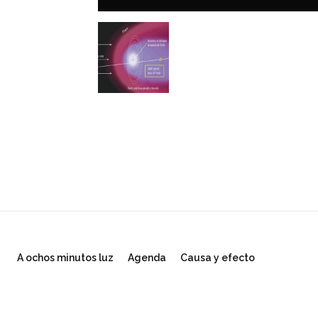
A ochos minutos luz
Agenda
Causa y efecto