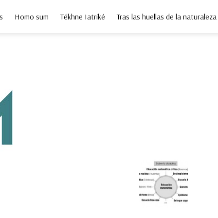
s
Homo sum
Tékhne Iatriké
Tras las huellas de la naturaleza