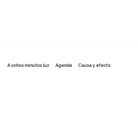
A ochos minutos luz
Agenda
Causa y efecto