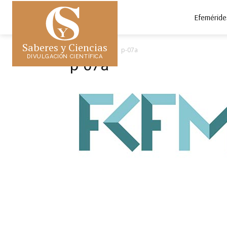
Efeméride
Saberes y Ciencias
Inicio
p-07a
p-07a
DIVULGACIÓN CIENTÍFICA
p-07a