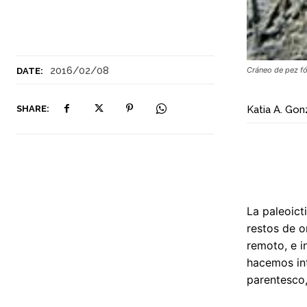
2016/02/08
Cráneo de pez fo
DATE:
SHARE:
Katia A. Go
La paleoict
restos de 
remoto, e i
hacemos int
parentesco,