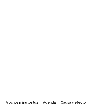
A ochos minutos luz
Agenda
Causa y efecto