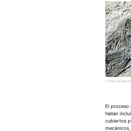
Cráneo de pez fó
El proceso 
hallan incl
cubiertos p
mecánicos, 