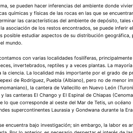
rma, se pueden hacer inferencias del ambiente donde viviero
icas químicas y físicas de las rocas en las que se encuentr
erminar las características del ambiente de depósito, tale
 la asociación de los restos encontrados, se puede inferir 
es posible estudiar aspectos de su distribución geográfica
 del mundo.
ontamos con varias localidades fosilíferas, principalmente
eces, invertebrados, reptiles y a veces plantas. La mayorí
 la ciencia. La localidad más importante por el grado de p
epexi de Rodríguez, Puebla (Albiano), pero no de menor i
nomaniano), la cantera de Vallecillo en Nuevo León (Turon
 y las canteras El Chango y El Espinal de Chiapas (Cenoman
 lo que corresponde al oeste del Mar de Tetis, un océano 
andes supercontinentes Laurasia y Gondwana durante la Er
se encuentra bajo investigación; sin embargo, la labor es a
arla. Por lo anterior, es necesario despertar el interés de