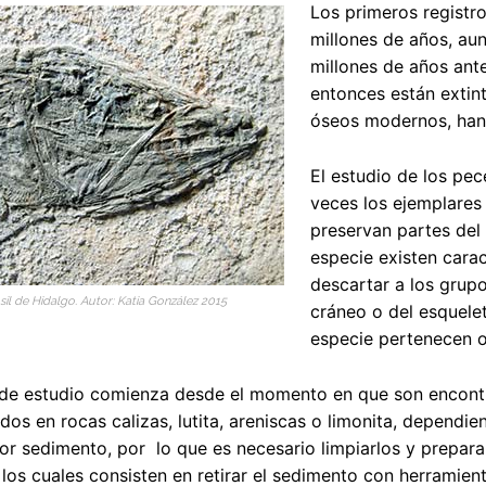
Los primeros regist
millones de años, au
millones de años ant
entonces están extint
óseos modernos, han 
El estudio de los pec
veces los ejemplares
preservan partes del 
especie existen carac
descartar a los grupo
sil de Hidalgo. Autor: Katia González 2015
cráneo o del esquele
especie pertenecen o
de estudio comienza desde el momento en que son encontra
uidos en rocas calizas, lutita, areniscas o limonita, depen
or sedimento, por lo que es necesario limpiarlos y prepara
los cuales consisten en retirar el sedimento con herramien