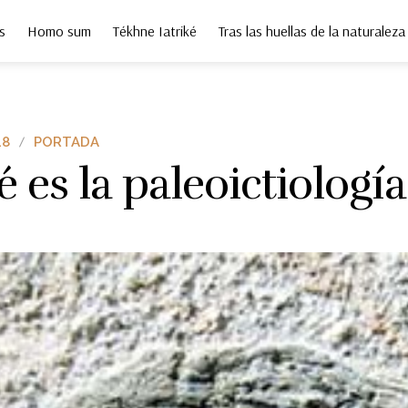
s
Homo sum
Tékhne Iatriké
Tras las huellas de la naturaleza
48
PORTADA
 es la paleoictiología