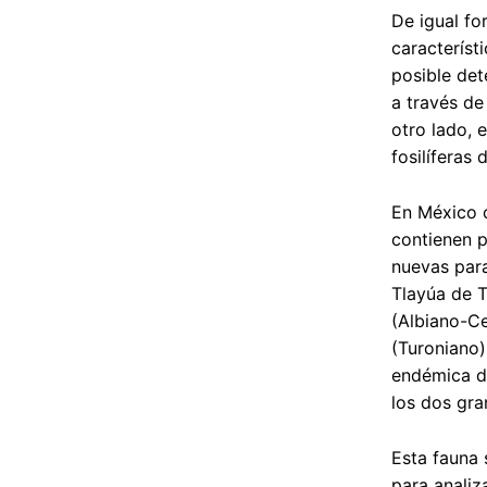
De igual fo
característ
posible det
a través de
otro lado, 
fosilíferas
En México c
contienen p
nuevas para
Tlayúa de T
(Albiano-Ce
(Turoniano)
endémica de
los dos gr
Esta fauna 
para analiz