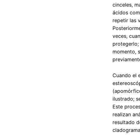
cinceles, m
ácidos como
repetir las
Posteriorme
veces, cuan
protegerlo;
momento, se
previamente
Cuando el e
estereoscóp
(apomórfico
ilustrado; 
Este proces
realizan an
resultado d
cladograma