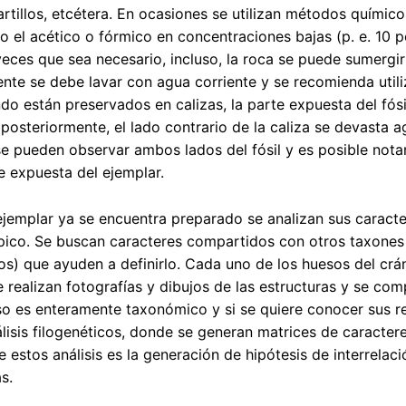
artillos, etcétera. En ocasiones se utilizan métodos químic
 el acético o fórmico en concentraciones bajas (p. e. 10 
 veces que sea necesario, incluso, la roca se puede sumergi
nte se debe lavar con agua corriente y se recomienda utiliz
do están preservados en calizas, la parte expuesta del fósil 
 posteriormente, el lado contrario de la caliza se devasta 
 pueden observar ambos lados del fósil y es posible notar c
 expuesta del ejemplar.
jemplar ya se encuentra preparado se analizan sus caracte
ico. Se buscan caracteres compartidos con otros taxones 
s) que ayuden a definirlo. Cada uno de los huesos del cráne
se realizan fotografías y dibujos de las estructuras y se c
o es enteramente taxonómico y si se quiere conocer sus r
álisis filogenéticos, donde se generan matrices de caracte
e estos análisis es la generación de hipótesis de interrel
s.