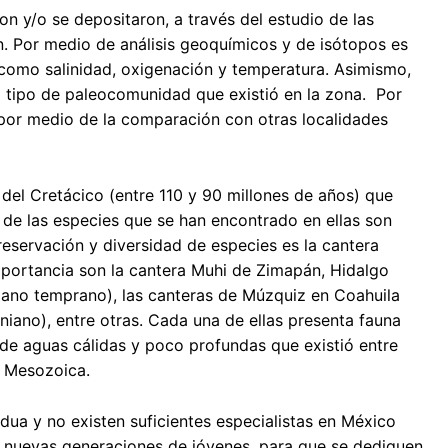
n y/o se depositaron, a través del estudio de las
an. Por medio de análisis geoquímicos y de isótopos es
s como salinidad, oxigenación y temperatura. Asimismo,
el tipo de paleocomunidad que existió en la zona. Por
, por medio de la comparación con otras localidades
 del Cretácico (entre 110 y 90 millones de años) que
a de las especies que se han encontrado en ellas son
reservación y diversidad de especies es la cantera
mportancia son la cantera Muhi de Zimapán, Hidalgo
iano temprano), las canteras de Múzquiz en Coahuila
iano), entre otras. Cada una de ellas presenta fauna
de aguas cálidas y poco profundas que existió entre
a Mesozoica.
rdua y no existen suficientes especialistas en México
 las nuevas generaciones de jóvenes, para que se dediquen