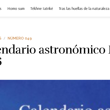
s
Homo sum
Tékhne Iatriké
Tras las huellas de la naturaleza
S
NÚMERO 049
endario astronómico
6