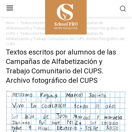
School PRO
Inicio
Textos escritos por alumnos de las Campañas de
Alfabetización y Trabajo Comunitario del CUPS. Archivo fotográfico del
NEWS MAGAZINE
CUPS
Textos escritos por alumnos de las Campañas de
Alfabetización y Trabajo Comunitario del CUPS. Archivo fotográfico del
CUPS
Textos escritos por alumnos de las
Campañas de Alfabetización y
Trabajo Comunitario del CUPS.
Archivo fotográfico del CUPS