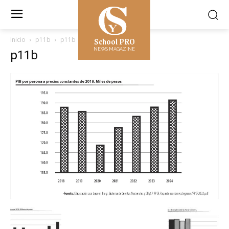
School PRO
Inicio
p11b
p11b
NEWS MAGAZINE
p11b