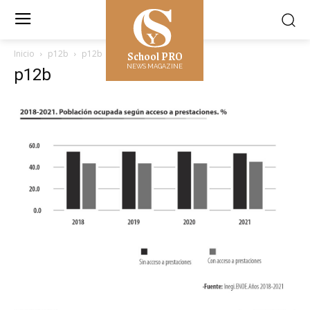
School PRO
Inicio
p12b
p12b
NEWS MAGAZINE
p12b