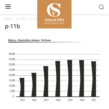
School PRO
Inicio
p-11b
p-11b
NEWS MAGAZINE
p-11b