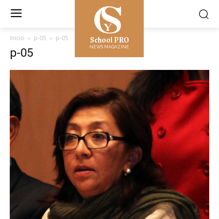
School PRO
Inicio
p-05
p-05
NEWS MAGAZINE
p-05