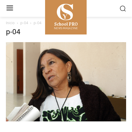
School PRO
Inicio
p-04
p-04
NEWS MAGAZINE
p-04