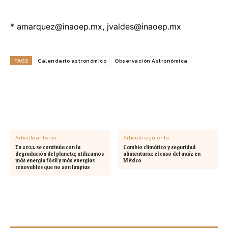
*
amarquez@inaoep.mx
,
jvaldes@inaoep.mx
TAGS
Calendario astronómico
Observación Astronómica
Artículo anterior
Artículo siguiente
En 2022 se continúa con la
Cambio climático y seguridad
degradación del planeta; utilizamos
alimentaria: el caso del maíz en
más energía fósil y más energías
México
renovables que no son limpias