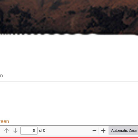
ón
reen