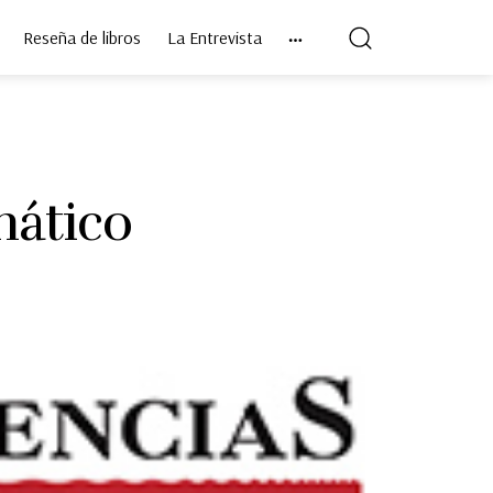
Reseña de libros
La Entrevista
mático