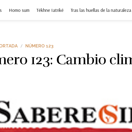
s
Homo sum
Tékhne Iatriké
Tras las huellas de la naturaleza
PORTADA
NÚMERO 123
ero 123: Cambio cli