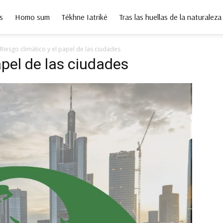
s
Homo sum
Tékhne Iatriké
Tras las huellas de la naturaleza
Riesgo climático y el papel de las ciudades
apel de las ciudades