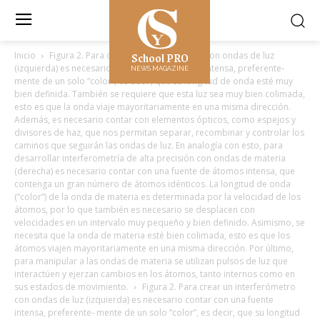
School PRO
Inicio
Figura 2. Para crear un interferómetro con ondas de luz
(izquierda) es necesario contar con una fuente intensa, preferente-
NEWS MAGAZINE
mente de un solo “color”, es decir, que su longitud de onda esté muy
bien definida. También se requiere que esta luz sea muy bien colimada,
esto es que la onda viaje mayoritariamente en una misma dirección.
Además, es necesario contar con elementos ópticos, como espejos y
divisores de haz, que nos permitan separar, recombinar y controlar los
caminos que seguirán las ondas de luz. En analogía con esto, para
desarrollar interferometría de alta precisión con ondas de materia
(derecha) es necesario contar con una fuente de átomos intensa, que
contenga un gran número de átomos idénticos. La longitud de onda
(“color”) de la onda de materia es determinada por la velocidad de los
átomos, por lo que también es necesario se desplacen con
velocidades en un intervalo muy pequeño y bien definido. Asimismo, se
necesita que la onda de materia esté bien colimada, esto es que los
átomos viajen mayoritariamente en una misma dirección. Por último,
para manipular a las ondas de materia se utilizan pulsos de luz que
interactúen y ejerzan cambios en los átomos, tanto internos como en
sus estados de movimiento.
Figura 2. Para crear un interferómetro
con ondas de luz (izquierda) es necesario contar con una fuente
intensa, preferente- mente de un solo “color”, es decir, que su longitud