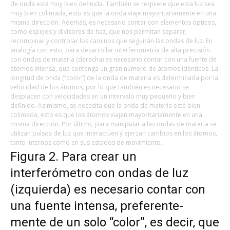
de onda esté muy bien definida. También se requiere que esta luz sea
muy bien colimada, esto es que la onda viaje mayoritariamente en una
misma dirección. Además, es necesario contar con elementos ópticos,
como espejos y divisores de haz, que nos permitan separar,
recombinar y controlar los caminos que seguirán las ondas de luz. En
analogía con esto, para desarrollar interferometría de alta precisión
con ondas de materia (derecha) es necesario contar con una fuente de
átomos intensa, que contenga un gran número de átomos idénticos. La
longitud de onda (“color”) de la onda de materia es determinada por la
velocidad de los átomos, por lo que también es necesario se
desplacen con velocidades en un intervalo muy pequeño y bien
definido. Asimismo, se necesita que la onda de materia esté bien
colimada, esto es que los átomos viajen mayoritariamente en una
misma dirección. Por último, para manipular a las ondas de materia se
utilizan pulsos de luz que interactúen y ejerzan cambios en los átomos,
tanto internos como en sus estados de movimiento.
Figura 2. Para crear un
interferómetro con ondas de luz
(izquierda) es necesario contar con
una fuente intensa, preferente-
mente de un solo “color”, es decir, que