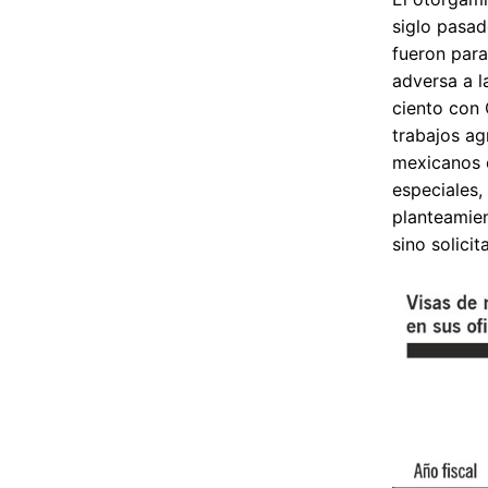
siglo pasad
fueron para
adversa a l
ciento con 
trabajos ag
mexicanos e
especiales,
planteamien
sino solici