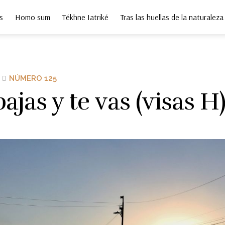
s
Homo sum
Tékhne Iatriké
Tras las huellas de la naturaleza
NÚMERO 125
ajas y te vas (visas H