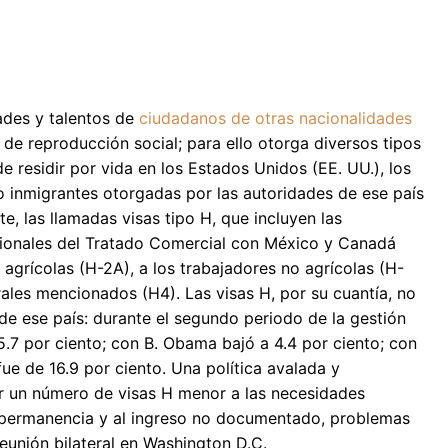
ades y talentos de
ciudadanos de otras nacionalidades
de reproducción social; para ello otorga diversos tipos
e residir por vida en los Estados Unidos (EE. UU.), los
o inmigrantes otorgadas por las autoridades de ese país
e, las llamadas visas tipo H, que incluyen las
esionales del Tratado Comercial con México y Canadá
 agrícolas (H-2A), a los trabajadores no agrícolas (H-
rales mencionados (H4). Las visas H, por su cuantía, no
 de ese país: durante el segundo periodo de la gestión
 5.7 por ciento; con B. Obama bajó a 4.4 por ciento; con
fue de 16.9 por ciento. Una política avalada y
r un número de visas H menor a las necesidades
a permanencia y al ingreso no documentado, problemas
unión bilateral en Washington D.C.