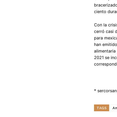
bracerizado
ciento dura
Con la cris
cerró casi 
para mexic
han emitido
alimentaria
2021 se inc
correspond
*
sercorsa
TAGS
An