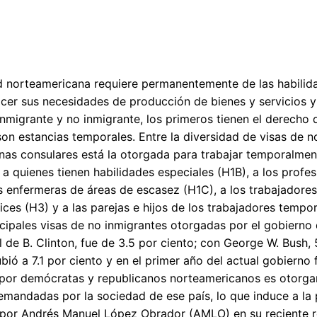
d norteamericana requiere permanentemente de las habilid
acer sus necesidades de producción de bienes y servicios y 
inmigrante y no inmigrante, los primeros tienen el derecho d
on estancias temporales. Entre la diversidad de visas de n
inas consulares está la otorgada para trabajar temporalment
a quienes tienen habilidades especiales (H1B), a los prof
as enfermeras de áreas de escasez (H1C), a los trabajadores
ices (H3) y a las parejas e hijos de los trabajadores tempo
ncipales visas de no inmigrantes otorgadas por el gobierno
l de B. Clinton, fue de 3.5 por ciento; con George W. Bush,
bió a 7.1 por ciento y en el primer año del actual gobierno 
 por demócratas y republicanos norteamericanos es otorga
emandadas por la sociedad de ese país, lo que induce a l
por Andrés Manuel López Obrador (AMLO) en su reciente re