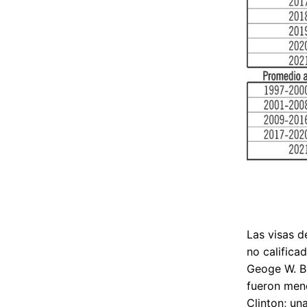
Las visas d
no califica
Geoge W. B
fueron meno
Clinton; un