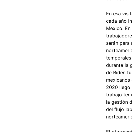
En esa visi
cada año in
México. En 
trabajadore
serán para 
norteameric
temporales 
durante la 
de Biden fu
mexicanos e
2020 llegó 
trabajo tem
la gestión 
del flujo l
norteameri
El otorgami