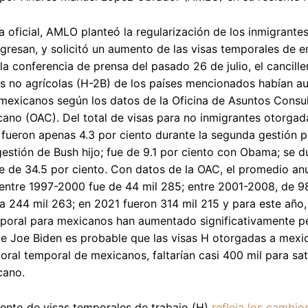
ta oficial, AMLO planteó la regularización de los inmigrant
gresan, y solicitó un aumento de las visas temporales de 
la conferencia de prensa del pasado 26 de julio, el cancill
s no agrícolas (H-2B) de los países mencionados habían au
mexicanos según los datos de la Oficina de Asuntos Consu
ano (OAC). Del total de visas para no inmigrantes otorgad
fueron apenas 4.3 por ciento durante la segunda gestión pre
gestión de Bush hijo; fue de 9.1 por ciento con Obama; se d
e de 34.5 por ciento. Con datos de la OAC, el promedio anu
ntre 1997-2000 fue de 44 mil 285; entre 2001-2008, de 98
a 244 mil 263; en 2021 fueron 314 mil 215 y para este año, 
poral para mexicanos han aumentado significativamente per
de Joe Biden es probable que las visas H otorgadas a mexica
aboral temporal de mexicanos, faltarían casi 400 mil para sa
cano.
ento de visas temporales de trabajo (H)
refleja los cambio