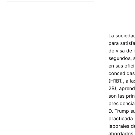
La socieda
para satisf
de visa de 
segundos, s
en sus ofic
concedidas 
(H1B1), a l
2B), aprend
son las pri
presidencia
D. Trump su
practicada
laborales d
abordados 