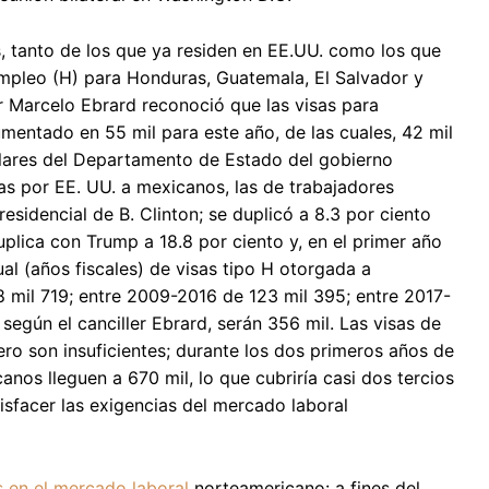
es, tanto de los que ya residen en EE.UU. como los que
empleo (H) para Honduras, Guatemala, El Salvador y
er Marcelo Ebrard reconoció que las visas para
mentado en 55 mil para este año, de las cuales, 42 mil
lares del Departamento de Estado del gobierno
as por EE. UU. a mexicanos, las de trabajadores
sidencial de B. Clinton; se duplicó a 8.3 por ciento
uplica con Trump a 18.8 por ciento y, en el primer año
al (años fiscales) de visas tipo H otorgada a
 mil 719; entre 2009-2016 de 123 mil 395; entre 2017-
según el canciller Ebrard, serán 356 mil. Las visas de
o son insuficientes; durante los dos primeros años de
nos lleguen a 670 mil, lo que cubriría casi dos tercios
tisfacer las exigencias del mercado laboral
s en el mercado laboral
norteamericano: a fines del