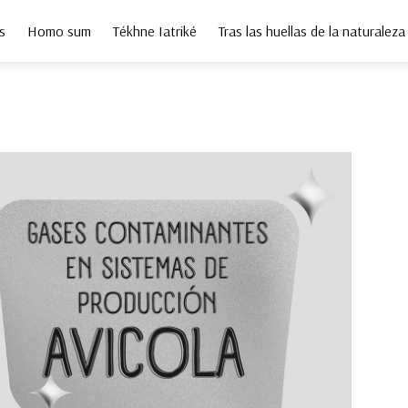
s
Homo sum
Tékhne Iatriké
Tras las huellas de la naturaleza