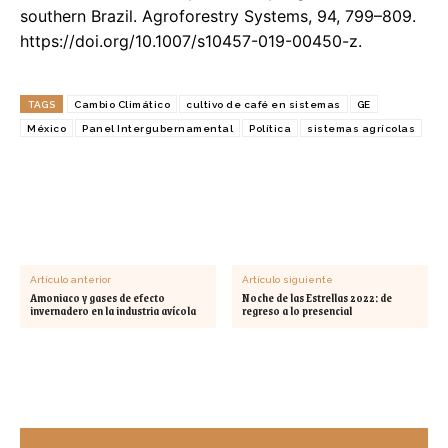
southern Brazil. Agroforestry Systems, 94, 799–809.
https://doi.org/10.1007/s10457-019-00450-z.
TAGS
Cambio Climático
cultivo de café en sistemas
GE
México
Panel Intergubernamental
Política
sistemas agrícolas
Artículo anterior
Artículo siguiente
Amoniaco y gases de efecto
Noche de las Estrellas 2022: de
invernadero en la industria avícola
regreso a lo presencial