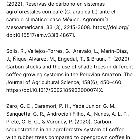
(2022). Reservas de carbono en sistemas
agroforestales con café (C. arabica L.) ante el
cambio climático: caso México. Agronomía
Mesoamericana, 33 (3), 2215-3608. https://doi.org/
doi:10.15517/am.v33i3.48671.
Solis, R., Vallejos-Torres, G., Arévalo, L., Marín-Díaz,
J., Ñique-Alvarez, M., Engedal, T., & Bruun, T. (2020).
Carbon stocks and the use of shade trees in different
coffee growing systems in the Peruvian Amazon. The
Journal of Agricultural Science, 158(6), 450–460.
https://doi.10.1017/S002185962000074X.
Zaro, G. C., Caramori, P. H., Yada Junior, G. M.,
Sanquetta, C. R., Androcioli Filho, A., Nunes, A. L. P.,
Prete, C. E. C., & Voroney, P. (2020). Carbon
sequestration in an agroforestry system of coffee
with rubber trees compared to opengrown coffee in