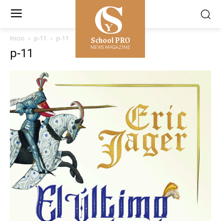
School PRO
Inicio
p-11
p-11
NEWS MAGAZINE
p-11