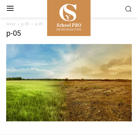
School PRO
Inicio
p-05
p-05
NEWS MAGAZINE
p-05