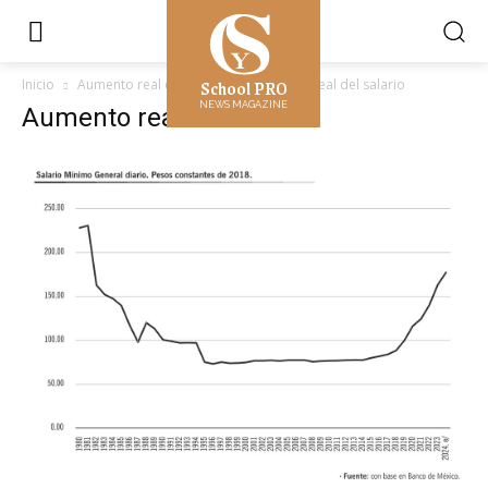
School PRO
Inicio
Aumento real del salario
Aumento real del salario
NEWS MAGAZINE
Aumento real del salario