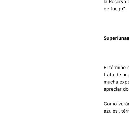
la Reserva 
de fuego”.
Superluna
El término
trata de un
mucha expec
apreciar do
Como verán,
azules”, té