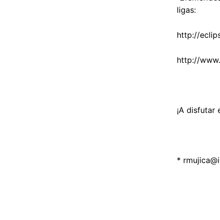
ligas:
http://ecli
http://www
¡A disfutar 
*
rmujica@