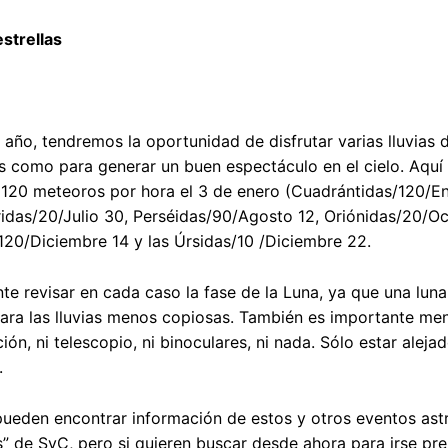
estrellas
ño, tendremos la oportunidad de disfrutar varias lluvias de
 como para generar un buen espectáculo en el cielo. Aquí
20 meteoros por hora el 3 de enero (Cuadrántidas/120/Ene
idas/20/Julio 30, Perséidas/90/Agosto 12, Oriónidas/20/Oc
20/Diciembre 14 y las Úrsidas/10 /Diciembre 22.
te revisar en cada caso la fase de la Luna, ya que una luna
para las lluvias menos copiosas. También es importante me
ión, ni telescopio, ni binoculares, ni nada. Sólo estar ale
.
ueden encontrar información de estos y otros eventos ast
” de SyC, pero si quieren buscar desde ahora para irse pr