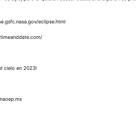
pse.gsfc.nasa.gov/eclipse.html
.timeanddate.com/
el cielo en 2023!
inaoep.mx