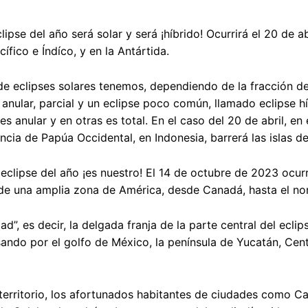
lipse del año será solar y será ¡híbrido! Ocurrirá el 20 de abr
ífico e Índíco, y en la Antártida.
de eclipses solares tenemos, dependiendo de la fracción del
l, anular, parcial y un eclipse poco común, llamado eclipse 
es anular y en otras es total. En el caso del 20 de abril, en
incia de Papúa Occidental, en Indonesia, barrerá las islas d
eclipse del año ¡es nuestro! El 14 de octubre de 2023 ocurr
de una amplia zona de América, desde Canadá, hasta el nor
dad”, es decir, la delgada franja de la parte central del ec
ando por el golfo de México, la península de Yucatán, Cen
territorio, los afortunados habitantes de ciudades como 