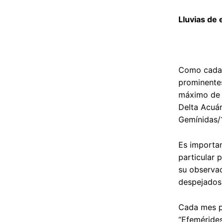
Lluvias de 
Como cada a
prominentes
máximo de 1
Delta Acuár
Gemínidas/1
Es importan
particular 
su observac
despejados
Cada mes p
“Efemérides