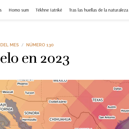
s
Homo sum
Tékhne Iatriké
Tras las huellas de la naturaleza
 DEL MES
NÚMERO 130
ielo en 2023