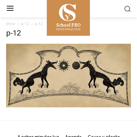
School PRO
Inicio
p-12
p-12
NEWS MAGAZINE
p-12