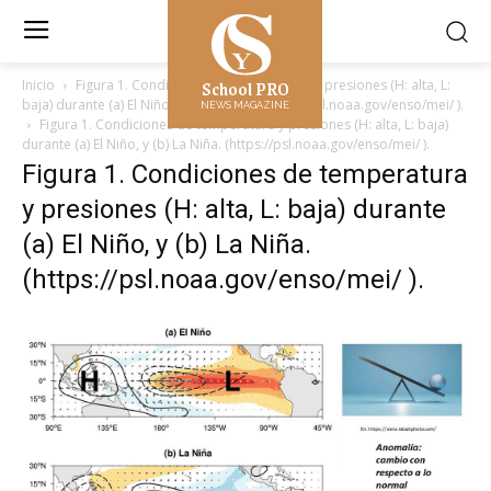
School PRO
Inicio
Figura 1. Condiciones de temperatura y presiones (H: alta, L:
baja) durante (a) El Niño, y (b) La Niña. (https://psl.noaa.gov/enso/mei/ ).
NEWS MAGAZINE
Figura 1. Condiciones de temperatura y presiones (H: alta, L: baja)
durante (a) El Niño, y (b) La Niña. (https://psl.noaa.gov/enso/mei/ ).
Figura 1. Condiciones de temperatura
y presiones (H: alta, L: baja) durante
(a) El Niño, y (b) La Niña.
(https://psl.noaa.gov/enso/mei/ ).