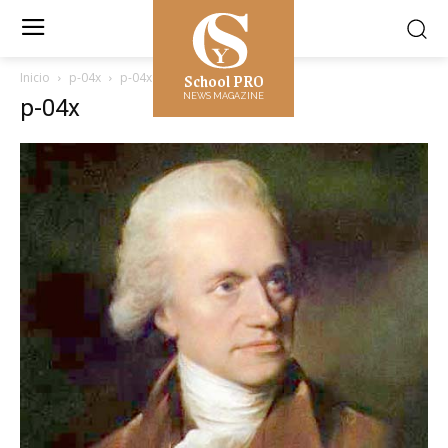
School PRO
Inicio
p-04x
p-04x
NEWS MAGAZINE
p-04x