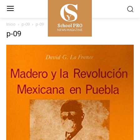
School PRO
Inicio
p-09
p-09
NEWS MAGAZINE
p-09