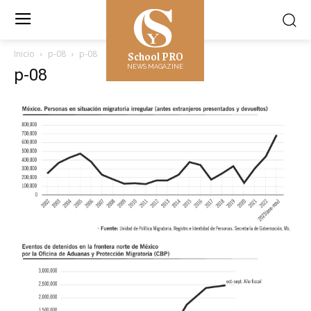
School PRO
Inicio
p-08
p-08
NEWS MAGAZINE
p-08