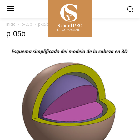
School PRO
Inicio
p-05b
p-05b
NEWS MAGAZINE
p-05b