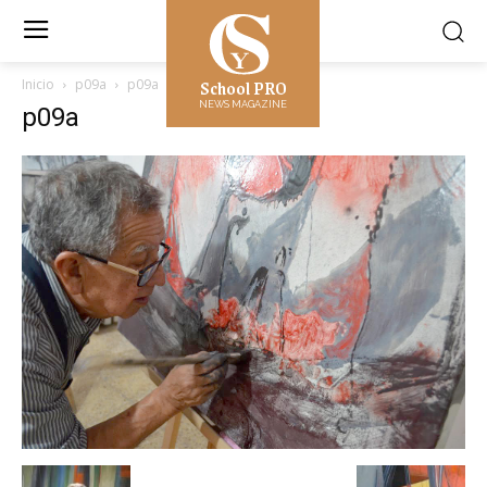
School PRO
Inicio
p09a
p09a
NEWS MAGAZINE
p09a