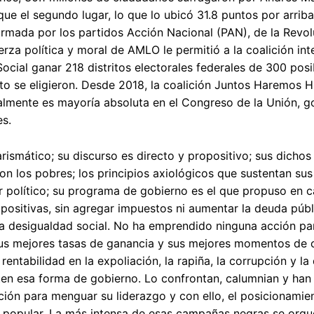
ue el segundo lugar, lo que lo ubicó 31.8 puntos por arriba
formada por los partidos Acción Nacional (PAN), de la Re
erza política y moral de AMLO le permitió a la coalición in
ocial ganar 218 distritos electorales federales de 300 po
 se eligieron. Desde 2018, la coalición Juntos Haremos Hist
almente es mayoría absoluta en el Congreso de la Unión, g
s.
ismático; su discurso es directo y propositivo; sus dichos
n los pobres; los principios axiológicos que sustentan su
 político; su programa de gobierno es el que propuso en c
mpositivas, sin agregar impuestos ni aumentar la deuda públ
a desigualdad social. No ha emprendido ninguna acción para
us mejores tasas de ganancia y sus mejores momentos de c
 rentabilidad en la expoliación, la rapiña, la corrupción y 
en esa forma de gobierno. Lo confrontan, calumnian y han
ión para menguar su liderazgo y con ello, el posicionamie
 popular. La más intensa de esas campañas negras se orque