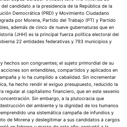
 del candidato a la presidencia de la República de la
volución Democrática (PRD) y Movimiento Ciudadano
tegrada por Morena, Partido del Trabajo (PT) y Partido
sibles, además de cinco de nueve gubernaturas que en
oria (JHH) es la principal fuerza política electoral del
obierna 22 entidades federativas y 793 municipios y
 y hechos son congruentes; el sujeto primordial de su
s acciones son entendibles, compartidos y aplicados en
ampaña y lo ha cumplido a cabalidad. Sin incrementar
ica, ha hecho rendir el exiguo presupuesto, reducido la
 regular al capitalismo financiero, que en este sexenio
oncentración. Sin embargo, a la plutocracia que
la destrucción del ambiente y la dignidad de los humanos
 emprendido una sistemática campaña de infundios y
nto de Morena y deslegitimar a sus candidatos a cargos
stó en febrero y marzo de este año; conjuntó a la