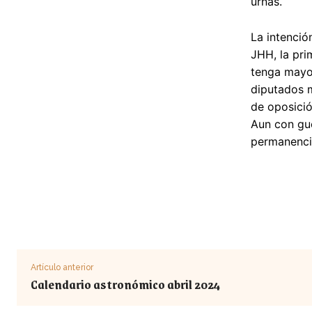
urnas.
La intenció
JHH, la pri
tenga mayor
diputados m
de oposició
Aun con gue
permanenci
Artículo anterior
Calendario astronómico abril 2024