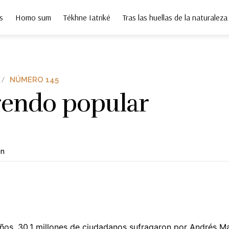
s
Homo sum
Tékhne Iatriké
Tras las huellas de la naturaleza
NÚMERO 145
rendo popular
ón
ños, 30.1 millones de ciudadanos sufragaron por Andrés M