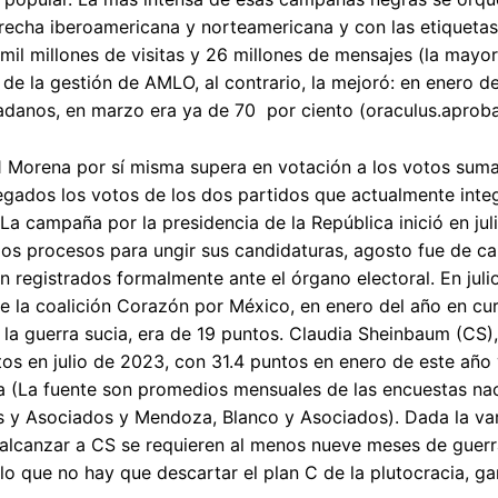
echa iberoamericana y norteamericana y con las etiquetas
 mil millones de visitas y 26 millones de mensajes (la may
de la gestión de AMLO, al contrario, la mejoró: en enero d
adanos, en marzo era ya de 70 por ciento (oraculus.aproba
Morena por sí misma supera en votación a los votos sumad
gados los votos de los dos partidos que actualmente integ
 La campaña por la presidencia de la República inició en ju
los procesos para ungir sus candidaturas, agosto fue de 
n registrados formalmente ante el órgano electoral. En jul
e la coalición Corazón por México, en enero del año en curs
la guerra sucia, era de 19 puntos. Claudia Sheinbaum (CS)
os en julio de 2023, con 31.4 puntos en enero de este año
a (La fuente son promedios mensuales de las encuestas nac
 y Asociados y Mendoza, Blanco y Asociados). Dada la var
 alcanzar a CS se requieren al menos nueve meses de guerra
lo que no hay que descartar el plan C de la plutocracia, ga