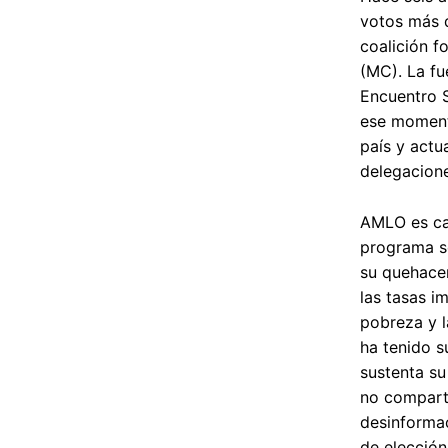
votos más q
coalición 
(MC). La fu
Encuentro S
ese momento
país y actu
delegacione
AMLO es car
programa so
su quehacer
las tasas i
pobreza y l
ha tenido s
sustenta su
no compart
desinformac
de elección